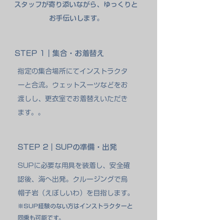
スタッフが寄り添いながら、ゆっくりと
お手伝いします。
STEP 1｜集合・お着替え
指定の集合場所にてインストラクタ
ーと合流。ウェットスーツなどをお
渡しし、更衣室でお着替えいただき
ます。。
STEP 2｜SUPの準備・出発
SUPに必要な用具を装着し、安全確
認後、海へ出発。クルージングで烏
帽子岩（えぼしいわ）を目指します。
※SUP経験のない方はインストラクターと
同乗も可能です。