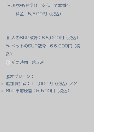
SUP技術を学び、安心して本番へ
料金：5,５00円（税込）
🧍 人のSUP散骨：8８,000円（税込）
🐾 ペットのSUP散骨：6６,000円（税
込）
🕒
所要時間：約3時
🏄オプション：
追加参加者：1１,000円（税込）／名
SUP事前練習：5,５00円（税込）