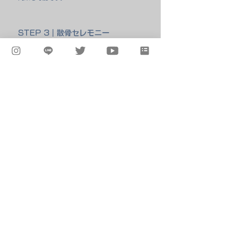
STEP 3｜散骨セレモニー
海上でご希望のスタイルで散骨セレモニ
ーを実施。
粉骨したご遺骨を水溶性の袋ごと海へ流
し、フラワーシャワーや献酒でお見送り
いたします。
STEP4｜帰路・お着替え・解散
茅ヶ崎の海岸に戻り、SUPを下りて
お着替えし、その後解散となります。
記念写真や動画の撮影データは後日
お渡しします。