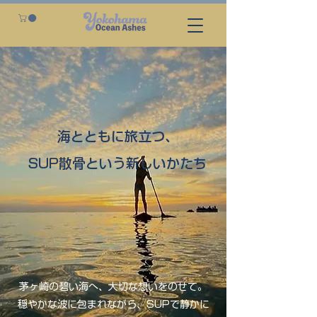
海とともに旅立つ、
SUP散骨という新しいかたち
茅ヶ崎の碧い海へ、大切な想いをのせて。
穏やかな波に包まれながら、SUPで静かに